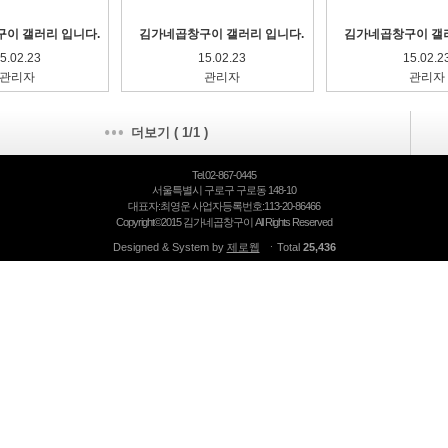
이 갤러리 입니다.
김가네곱창구이 갤러리 입니다.
김가네곱창구이 갤러
5.02.23
15.02.23
15.02.2
관리자
관리자
관리자
더보기 (
1
/1 )
Tel.02-867-0445
서울특별시 구로구 구로동 148-10
대표자:최영운 사업자등록번호:113-20-86466
Copyright©2015 김가네곱창구이 All Rights Reserved
Designed & System by
제로웹
ㆍTotal
25,436